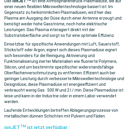
Das
ionJET
ist eine Atmosphärendruck-Plasmadüse, die auf
einer neuen flexiblen Mikrowellentechnologie basiert ist. Im
Gegensatz zu herkömmlichen Plasmadüsen, wird hier das
Plasma am Ausgang der Düse durch einer Antenne erzeugt und
benötigt weder hohe Gasströme, noch hohe elektrische
Leistungen. Das Plasma interagiert direkt mit der
Substratoberfläche und sorgt so für eine optimale Effizienz.
Einsetzbar für spezifische Anwendungen mit Luft, Sauerstoff,
Stickstoff oder Argon, eignet sich dieses Plasmadüse eignet
sich besonders für die Reinigung, Aktivierung und
Funktionalisierung inerter Materialien wie
fluorierte Polymere,
Silicon,
und um bestimmte spezifischer widerstandsfähige
Oberflächenverschmutzung zu entfernen. Effizient auch bei
geringer Leistung durch verbesserte Mikrowellentechnologie und
Designdüse, d
iese Plasmadüse ist energieeffizient und
verbraucht wenig Gas : 500 W und 2 l / min. Diese
Plasmadüse ist
leise und kann in der Industrie oder in einem Labor verwendet
werden.
Laufende Entwicklungen betreffen
Ablagerungsprozesse von
metallischen dünnen Schichten mit Pulvern und Fäden.
TM
ionJET
ist jetzt verfügbar :