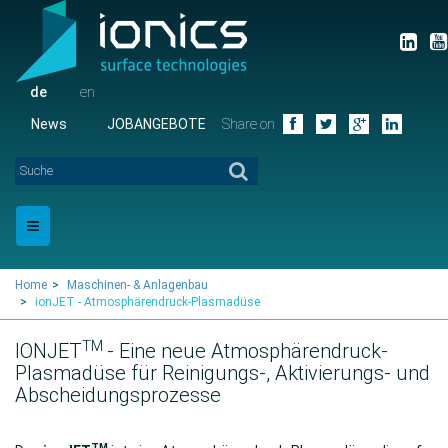
de
en
News
JOBANGEBOTE
Share on
Home
Maschinen- & Anlagenbau
ionJET - Atmosphärendruck-Plasmadüse
TM
IONJET
- Eine neue Atmosphärendruck-
Plasmadüse für Reinigungs-, Aktivierungs- und
Abscheidungsprozesse
TM